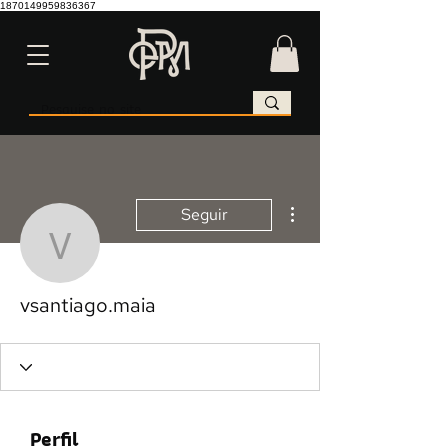
1870149959836367
Mais ações
Seguir
vsantiago.maia
vsantiago.maia
Perfil