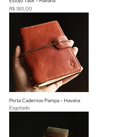
Estojo Tauk - Havana
Preço
R$ 180,00
Porta Cadernos Pampa - Havana
Esgotado