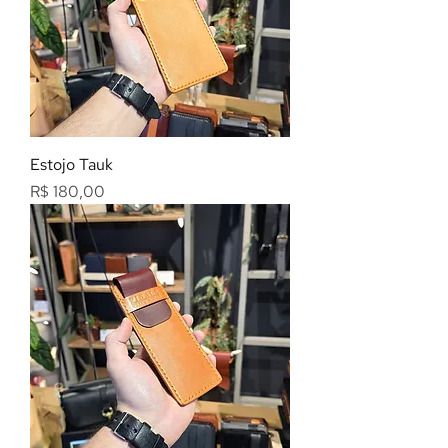
Estojo Tauk
Preço
R$ 180,00