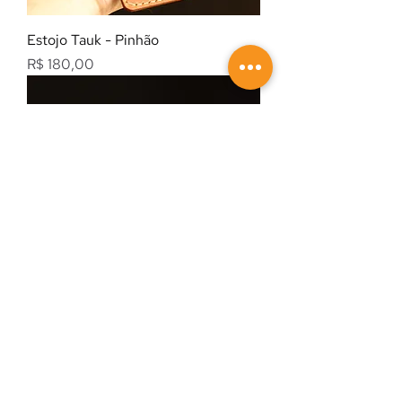
Estojo Tauk - Pinhão
Preço
R$ 180,00
Porta Cadernos Pampa - Blaze
Black
Preço
R$ 270,00