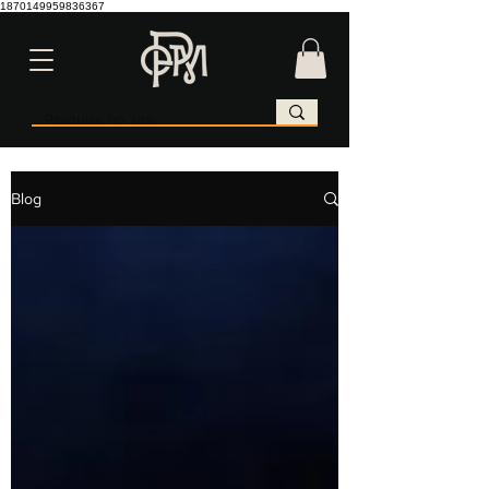
1870149959836367
Blog