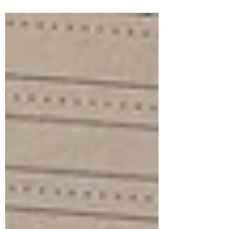
aplicações como vestuário, sapataria e também
na criação de acessórios estruturados, quando
bem pensados no projeto. Couro batido, 11
linhas. Macio e fino. Mas existe um ponto em
comum para quem já trabalhou com esse tipo de
material: o corte costuma ser mais difícil . Isso
acontece porque muitos desses couros passam por
um processo de batimen