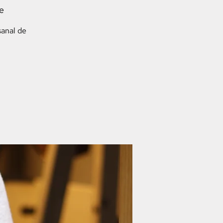
e
sanal de