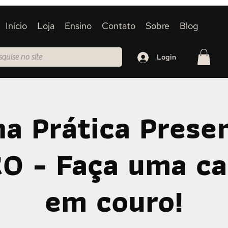
Início
Loja
Ensino
Contato
Sobre
Blog
Login
na Prática Presen
 - Faça uma ca
em couro!