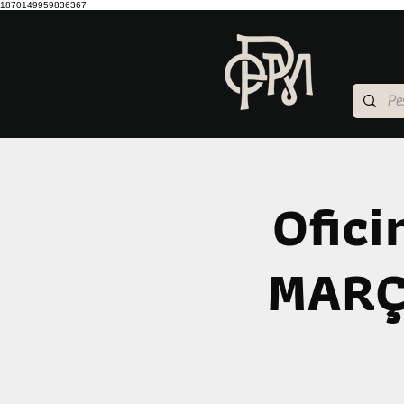
1870149959836367
Ofici
MARÇO