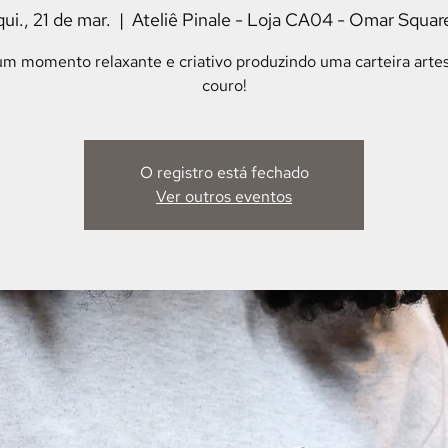
qui., 21 de mar.
  |  
Ateliê Pinale - Loja CA04 - Omar Squar
m momento relaxante e criativo produzindo uma carteira arte
couro!
O registro está fechado
Ver outros eventos