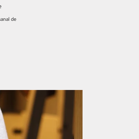
e
sanal de