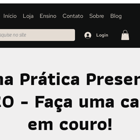
Início
Loja
Ensino
Contato
Sobre
Blog
Login
na Prática Presen
 - Faça uma ca
em couro!