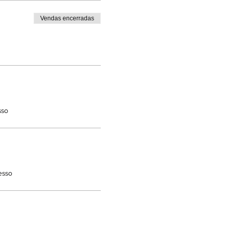
Vendas encerradas
sso
esso