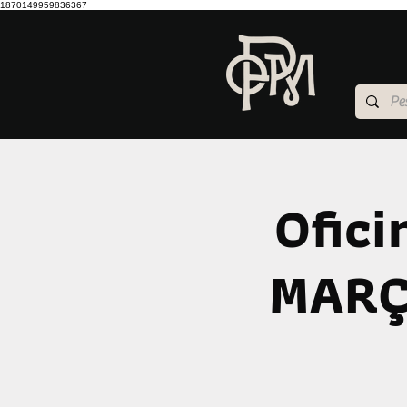
1870149959836367
Ofici
MARÇO