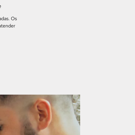
e
adas. Os
atender