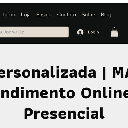
Início
Loja
Ensino
Contato
Sobre
Blog
Login
ersonalizada | 
ndimento Onlin
Presencial