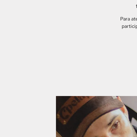
Para at
partic