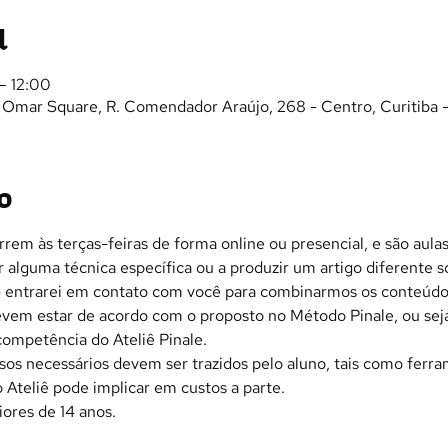
l
– 12:00
- Omar Square, R. Comendador Araújo, 268 - Centro, Curitiba 
o
rrem às terças-feiras de forma online ou presencial, e são aula
 alguma técnica específica ou a produzir um artigo diferente s
s) entrarei em contato com você para combinarmos os conteúdo
em estar de acordo com o proposto no Método Pinale, ou seja,
ompetência do Ateliê Pinale.
sos necessários devem ser trazidos pelo aluno, tais como ferra
 Ateliê pode implicar em custos a parte.
iores de 14 anos.