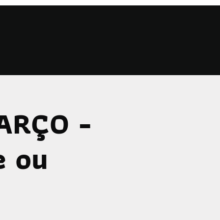
MARÇO -
e ou