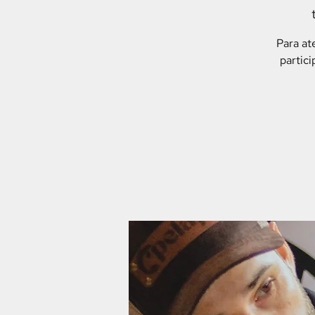
Para at
partic