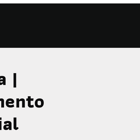
 |
mento
ial