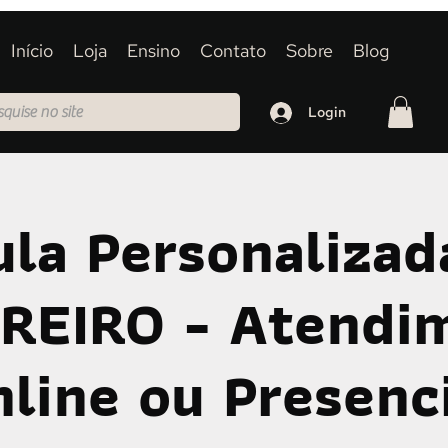
Início
Loja
Ensino
Contato
Sobre
Blog
Login
la Personalizada
REIRO - Atendi
line ou Presenc