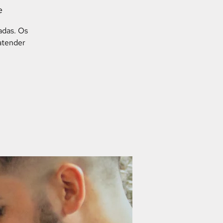
e
adas. Os
atender