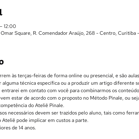
l
– 12:00
- Omar Square, R. Comendador Araújo, 268 - Centro, Curitiba 
o
rrem às terças-feiras de forma online ou presencial, e são aula
 alguma técnica específica ou a produzir um artigo diferente s
s) entrarei em contato com você para combinarmos os conteúdo
em estar de acordo com o proposto no Método Pinale, ou seja,
ompetência do Ateliê Pinale.
sos necessários devem ser trazidos pelo aluno, tais como ferra
 Ateliê pode implicar em custos a parte.
iores de 14 anos.