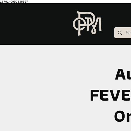
1870149959836367
Au
FEVE
On