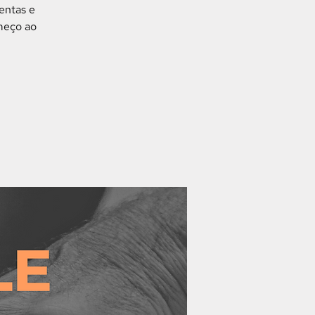
entas e
omeço ao