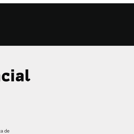
cial
ca de