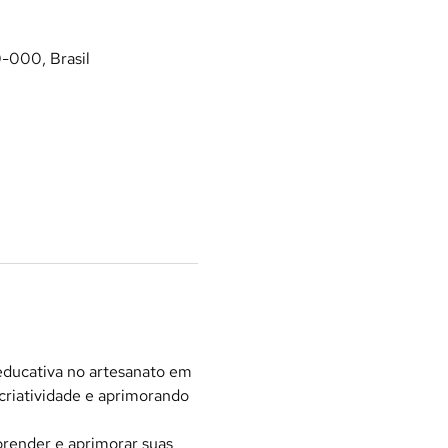
0-000, Brasil
educativa no artesanato em 
criatividade e aprimorando 
prender e aprimorar suas 