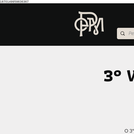
1870149959836367
3° 
O 3°